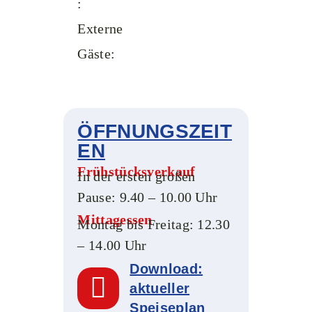
:
Externe
Gäste:
ÖFFNUNGSZEIT
EN
Frühstücksverkauf
In der ersten großen
Pause: 9.40 – 10.00 Uhr
Mittagessen
Montag bis Freitag: 12.30
– 14.00 Uhr
Download:
aktueller
Speiseplan