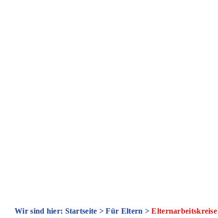
FREIE WALDORFSCHULE WOLFSBUR
ELTERNARBEIT
Wir sind hier: Startseite
>
Für Eltern
>
Elternarbeitskreise