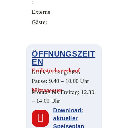
:
Externe
Gäste:
ÖFFNUNGSZEIT
EN
Frühstücksverkauf
In der ersten großen
Pause: 9.40 – 10.00 Uhr
Mittagessen
Montag bis Freitag: 12.30
– 14.00 Uhr
Download:
aktueller
Speiseplan