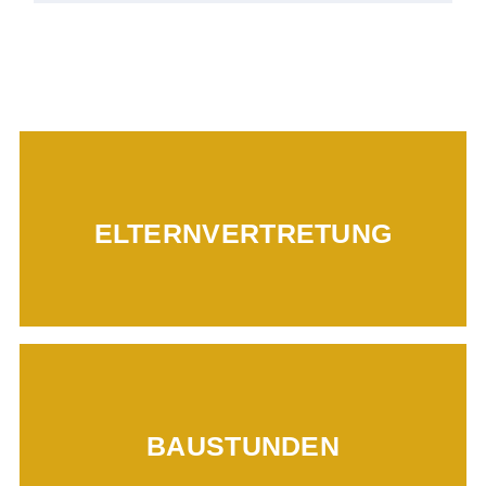
Mehr erfahren...
ELTERNVERTRETUNG
Mehr erfahren...
BAUSTUNDEN