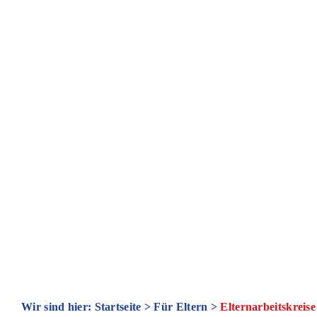
FREIE WALDORFSCHULE WOLFSBUR
ELTERNARBEIT
Wir sind hier: Startseite
>
Für Eltern
>
Elternarbeitskreise