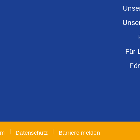
Unse
Unse
Für 
För
|
|
um
Datenschutz
Barriere melden